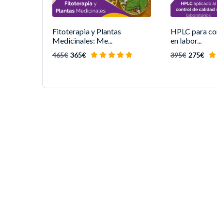
Fitoterapia y Plantas
HPLC para con
Medicinales: Me...
en labor...
465€
365€
395€
275€