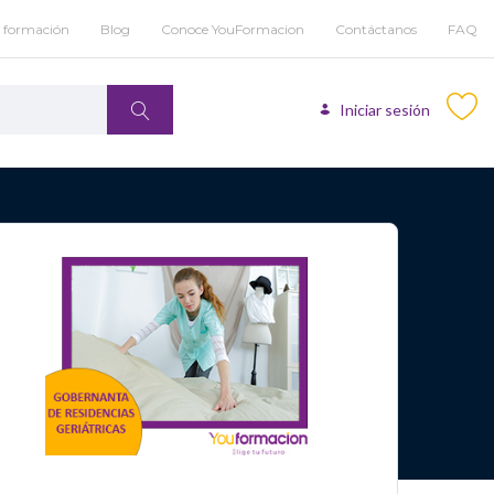
u formación
Blog
Conoce YouFormacion
Contáctanos
FAQ
Iniciar sesión