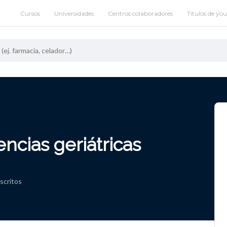
Cursos
Universidades
Centros colaboradores
Títulos de yo
ncias geriátricas
nscritos