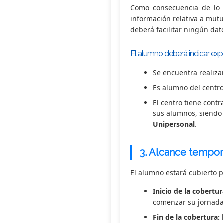
Como consecuencia de lo a
información relativa a mut
deberá facilitar ningún dato
El alumno deberá indicar ex
Se encuentra realiza
Es alumno del centro
El centro tiene contr
sus alumnos, siendo
Unipersonal
.
3.
Alcance tempora
El alumno estará cubierto p
Inicio de la cobertur
comenzar su jornada
Fin de la cobertura:
h