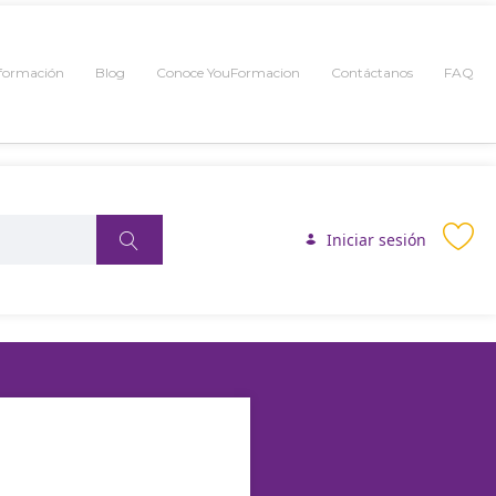
 formación
Blog
Conoce YouFormacion
Contáctanos
FAQ
Iniciar sesión
DENTE DURANTE