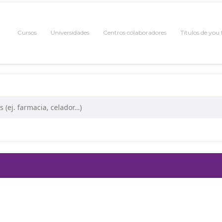
Cursos
Universidades
Centros colaboradores
Títulos de you
 ACTUACIÓN EN CASO DE ACCI