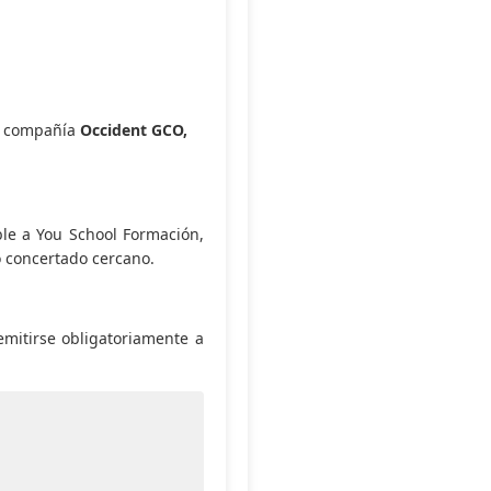
la compañía
Occident GCO,
le a You School Formación,
io concertado cercano.
emitirse obligatoriamente a