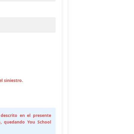
l siniestro.
 descrito en el presente
ro, quedando You School