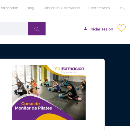
u formación
Blog
Conoce YouFormacion
Contáctanos
FAQ
Iniciar sesión