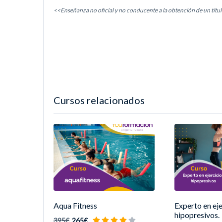
<<Enseñanza no oficial y no conducente a la obtención de un títul
Cursos relacionados
Aqua Fitness
Experto en eje
hipopresivos.
395€
265€