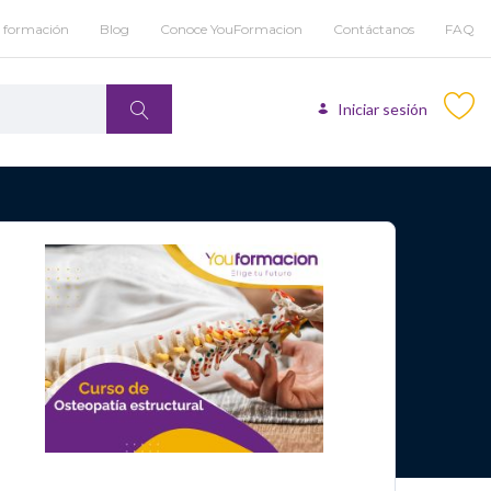
u formación
Blog
Conoce YouFormacion
Contáctanos
FAQ
Iniciar sesión