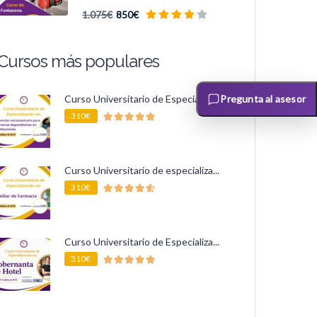
1.075€
850€
Cursos más populares
Curso Universitario de Especializa...
Pregunta al asesor
310€
Curso Universitario de especializa...
310€
Curso Universitario de Especializa...
310€