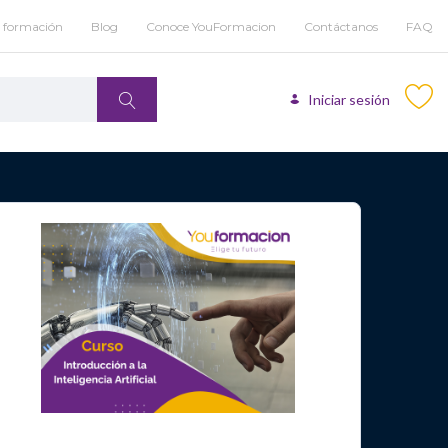
u formación
Blog
Conoce YouFormacion
Contáctanos
FAQ
Iniciar sesión