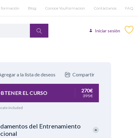
u formación
Blog
Conoce YouFormacion
Contáctanos
FAQ
Iniciar sesión
Agregar a la lista de deseos
Compartir
270€
BTENER EL CURSO
395€
icate included
damentos del Entrenamiento
cional