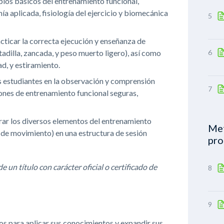
ios básicos del entrenamiento funcional,
mía aplicada, fisiología del ejercicio y biomecánica
5
ticar la correcta ejecución y enseñanza de
adilla, zancada, y peso muerto ligero), así como
6
d, y estiramiento.
s estudiantes en la observación y comprensión
7
iones de entrenamiento funcional seguras,
ar los diversos elementos del entrenamiento
Met
s de movimiento) en una estructura de sesión
pro
 un título con carácter oficial o certificado de
8
9
os para aplicar sus conocimientos y expandir sus