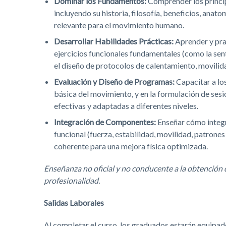
Dominar los Fundamentos:
Comprender los princip
incluyendo su historia, filosofía, beneficios, anato
relevante para el movimiento humano.
Desarrollar Habilidades Prácticas:
Aprender y prac
ejercicios funcionales fundamentales (como la sent
el diseño de protocolos de calentamiento, movilida
Evaluación y Diseño de Programas:
Capacitar a lo
básica del movimiento, y en la formulación de ses
efectivas y adaptadas a diferentes niveles.
Integración de Componentes:
Enseñar cómo integr
funcional (fuerza, estabilidad, movilidad, patrone
coherente para una mejora física optimizada.
Enseñanza no oficial y no conducente a la obtención de
profesionalidad.
Salidas Laborales
Al completar el curso, los graduados estarán equipad