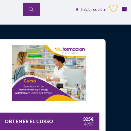
Iniciar sesión
325€
OBTENER EL CURSO
495€