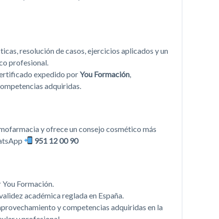
icas, resolución de casos, ejercicios aplicados y un
o profesional.
 certificado expedido por
You Formación
,
competencias adquiridas.
dermofarmacia y ofrece un consejo cosmético más
hatsApp
951 12 00 90
r You Formación.
n validez académica reglada en España.
, aprovechamiento y competencias adquiridas en la
ular y profesional.