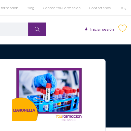
u formación
Blog
Conoce YouFormacion
Contáctanos
FAQ
Iniciar sesión