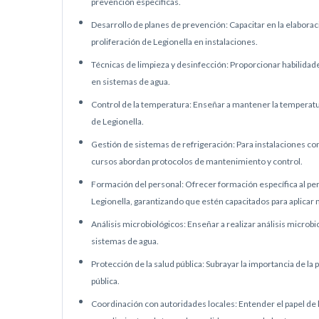
prevención específicas.
Desarrollo de planes de prevención: Capacitar en la elaborac
proliferación de Legionella en instalaciones.
Técnicas de limpieza y desinfección: Proporcionar habilidade
en sistemas de agua.
Control de la temperatura: Enseñar a mantener la temperatu
de Legionella.
Gestión de sistemas de refrigeración: Para instalaciones co
cursos abordan protocolos de mantenimiento y control.
Formación del personal: Ofrecer formación específica al pers
Legionella, garantizando que estén capacitados para aplicar
Análisis microbiológicos: Enseñar a realizar análisis microbi
sistemas de agua.
Protección de la salud pública: Subrayar la importancia de la 
pública.
Coordinación con autoridades locales: Entender el papel de l