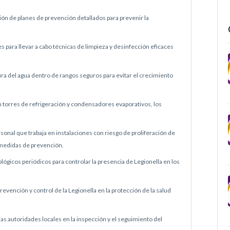
ión de planes de prevención detallados para prevenir la
s para llevar a cabo técnicas de limpieza y desinfección eficaces
ra del agua dentro de rangos seguros para evitar el crecimiento
n torres de refrigeración y condensadores evaporativos, los
onal que trabaja en instalaciones con riesgo de proliferación de
 medidas de prevención.
ológicos periódicos para controlar la presencia de Legionella en los
prevención y control de la Legionella en la protección de la salud
as autoridades locales en la inspección y el seguimiento del