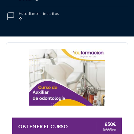
Estudiantes
inscritos
9
850€
OBTENER EL CURSO
1.075€