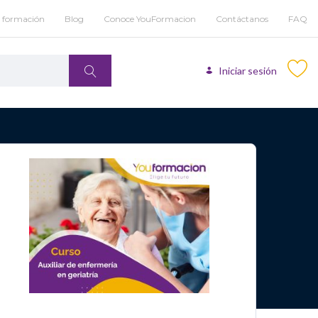
u formación
Blog
Conoce YouFormacion
Contáctanos
FAQ
Iniciar sesión