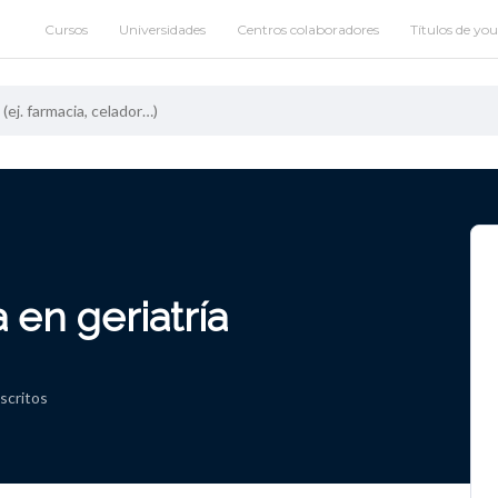
Cursos
Universidades
Centros colaboradores
Títulos de yo
 en geriatría
nscritos