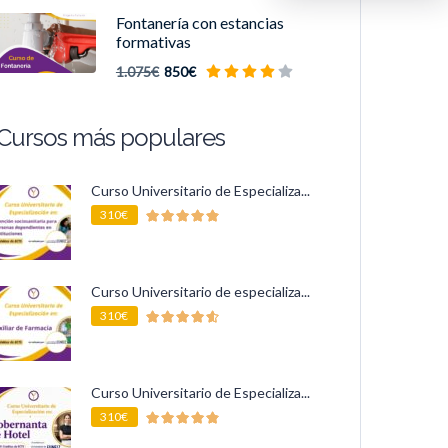
Fontanería con estancias
formativas
1.075€
850€
Cursos más populares
Curso Universitario de Especializa...
310€
Curso Universitario de especializa...
310€
Curso Universitario de Especializa...
310€