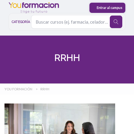
CATEGORÍA
RRHH
YOU FORMACIÓN
>
RRHH