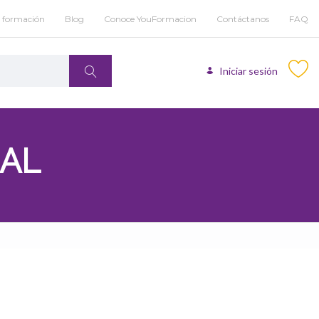
u formación
Blog
Conoce YouFormacion
Contáctanos
FAQ
Iniciar sesión
IAL