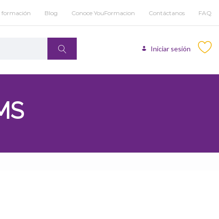
u formación
Blog
Conoce YouFormacion
Contáctanos
FAQ
Iniciar sesión
MS