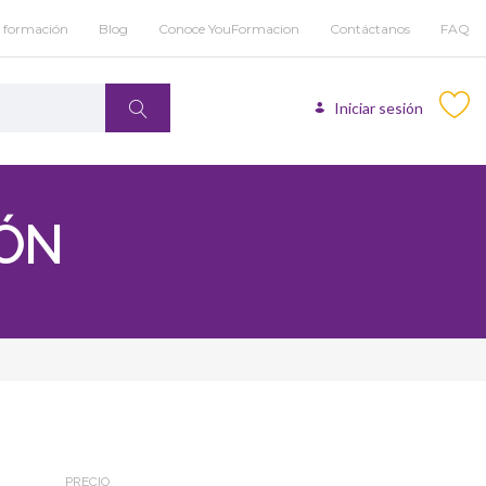
u formación
Blog
Conoce YouFormacion
Contáctanos
FAQ
Iniciar sesión
IÓN
PRECIO