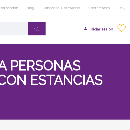
u formación
Blog
Conoce YouFormacion
Contáctanos
FAQ
Iniciar sesión
RA PERSONAS
 CON ESTANCIAS