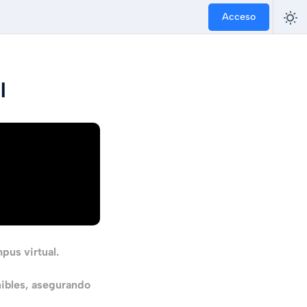
Acceso
l
pus virtual.
nibles, asegurando