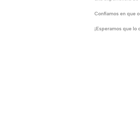
Bloque 4. Deterioro cognitivo
0/20
Confiamos en que os
Bloque 5. Otras enfermedades
0/12
comunes del mayor
¡Esperamos que lo d
Bloque 6. Recursos sociales para el
0/20
cuidado del mayor
Cuestionario final
0/2