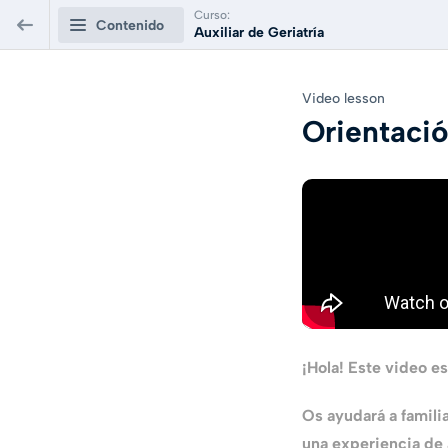
Curso:
Contenido
Auxiliar de Geriatría
Auxiliar de Geriatría
Video lesson
Orientaci
Clases online en directo
0/1
Orientación funcionamiento campus virtual
Video lesson
GRATIS
Bloque 1. Conceptos básicos de
0/15
geriatría
Bloque 2. Tipología del anciano
0/10
¡Hola! Este video es
Bloque 3. Cuidados básicos en
0/36
geriatría
Os ayudará a famili
una experiencia de a