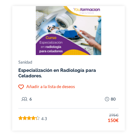
Sanidad
Especialización en Radiología para
Celadores.
Añadir a la lista de deseos
6
80
275€
4.3
150€