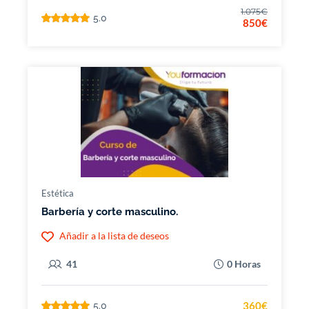
1.075€
5.0
850€
Estética
Barbería y corte masculino.
Añadir a la lista de deseos
41
0 Horas
360€
5.0