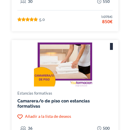
30
550
1.075€
5.0
850€
Estancias formativas
Camarera/o de piso con estancias
formativas
Añadir a la lista de deseos
36
500