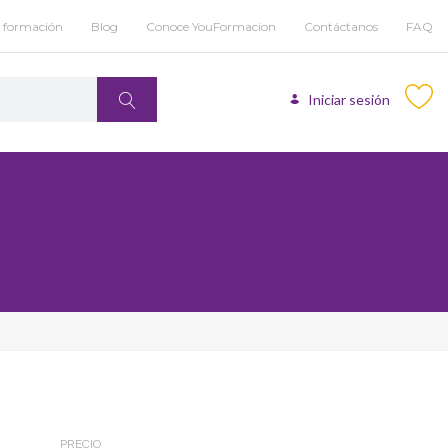
u formación
Blog
Conoce YouFormacion
Contáctanos
FAQ
Iniciar sesión
PRECIO